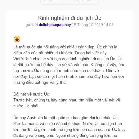
Kinh nghiệm đi du lịch Úc
gửi bởi
dulichphuquochay
15 Tháng 10 2019 14:03
Là một quốc gia nổi tiếng với nhiều cảnh đẹp, Úc chính là
điểm đến của rất nhiều du khách. Trong bài viết này,
VietAIRsẽ chia sẻ với bạn đọc kinh nghiệm đi du lịch Úc. Úc
là đất nước có bề dày lịch sử và văn hóa. Không chỉ vậy, ẩm
thực nước Úc cũng chiếm tình cảm của du khách. Đến với
nơi đây, bạn sẽ có một hành trình khám phá đầy hứa hẹn với
những điều bất ngờ và lý thú.
Đôi nét về nước Úc
Trước hết, chúng ta hãy cùng nhau tìm hiểu một vài nét về
nước Úc nhé!
Úc hay Australia là một quốc gia bao gồm đại lục châu Úc,
đảo Tasmania và nhiều đảo nhỏ khác. Nước Úc có diện tích
lớn thứ 6 thế giới. Lãnh thổ rộng lớn nên cảnh quan ở Úc khá
đa dạng và phong phú. Ngoài những đồng cỏ rộng lớn, nơi