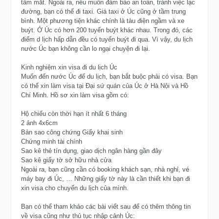
tầm mắt. Ngoài ra, nếu muốn đảm bảo an toàn, tránh việc lạc
đường, bạn có thể đi taxi. Giá taxi ở Úc cũng ở tầm trung
bình. Một phương tiện khác chính là tàu điện ngầm và xe
buýt. Ở Úc có hơn 200 tuyến buýt khác nhau. Trong đó, các
điểm d lịch hấp dẫn đều có tuyến buýt đi qua. Vì vậy, du lịch
nước Úc bạn không cần lo ngại chuyện đi lại.
Kinh nghiệm xin visa đi du lịch Úc
Muốn đến nước Úc để du lịch, bạn bắt buộc phải có visa. Bạn
có thể xin làm visa tại Đại sứ quán của Úc ở Hà Nội và Hồ
Chí Minh. Hồ sơ xin làm visa gồm có:
Hộ chiếu còn thời hạn ít nhất 6 tháng
2 ảnh 4x6cm
Bản sao công chứng Giấy khai sinh
Chứng minh tài chính
Sao kê thẻ tín dụng, giao dịch ngân hàng gần đây
Sao kê giấy tờ sở hữu nhà cửa
Ngoài ra, bạn cũng cần có booking khách sạn, nhà nghỉ, vé
máy bay đi Úc, … Những giấy tờ này là cần thiết khi bạn đi
xin visa cho chuyến du lịch của mình.
Bạn có thể tham khảo các bài viết sau để có thêm thông tin
về visa cũng như thủ tục nhập cảnh Úc: