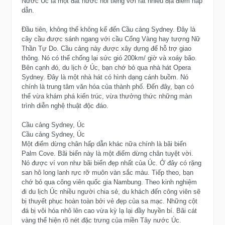
Nước Úc là một đất nước nổi tiếng với rất nhiều địa điểm hấp
dẫn.
Đầu tiên, không thể không kể đến Cầu cảng Sydney. Đây là
cây cầu được sánh ngang với cầu Cổng Vàng hay tượng Nữ
Thần Tự Do. Cầu cảng này được xây dựng để hỗ trợ giao
thông. Nó có thể chống lại sức gió 200km/ giờ và xoáy bão.
Bên cạnh đó, du lịch ở Úc, bạn chớ bỏ qua nhà hát Opera
Sydney. Đây là một nhà hát có hình dạng cánh buồm. Nó
chính là trung tâm văn hóa của thành phố. Đến đây, bạn có
thể vừa khám phá kiến trúc, vừa thưởng thức những màn
trình diễn nghệ thuật độc đáo.
Cầu cảng Sydney, Úc
Cầu cảng Sydney, Úc
Một điểm dừng chân hấp dẫn khác nữa chính là bãi biển
Palm Cove. Bãi biển này là một điểm dừng chân tuyệt vời.
Nó được ví von như bãi biển đẹp nhất của Úc. Ở đây có rặng
san hô long lanh rực rỡ muôn vàn sắc màu. Tiếp theo, bạn
chớ bỏ qua công viên quốc gia Nambung. Theo kinh nghiệm
đi du lịch Úc nhiều người chia sẻ, du khách đến công viên sẽ
bị thuyết phục hoàn toàn bởi vẻ đẹp của sa mạc. Những cột
đá bị vôi hóa nhô lên cao vừa kỳ lạ lại đầy huyền bí. Bãi cát
vàng thể hiện rõ nét đặc trưng của miền Tây nước Úc.