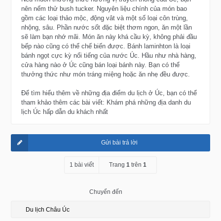
nên nếm thử bush tucker. Nguyên liệu chính của món bao
gồm các loại thảo mộc, động vât và một số loại côn trùng,
nhộng, sâu. Phần nước sốt đặc biệt thơm ngon, ăn một lần
sẽ làm bạn nhớ mãi. Món ăn này khá cầu kỳ, không phải đầu
bếp nào cũng có thể chế biến được. Bánh laminhton là loại
bánh ngọt cực kỳ nổi tiếng của nước Úc. Hầu như nhà hàng,
cửa hàng nào ở Úc cũng bán loại bánh này. Bạn có thể
thưởng thức như món tráng miệng hoặc ăn nhẹ đều được.
Để tìm hiểu thêm về những địa điểm du lịch ở Úc, bạn có thể
tham khảo thêm các bài viết: Khám phá những địa danh du
lịch Úc hấp dẫn du khách nhất
Gửi bài trả lời
1 bài viết
Trang
1
trên
1
Chuyển đến