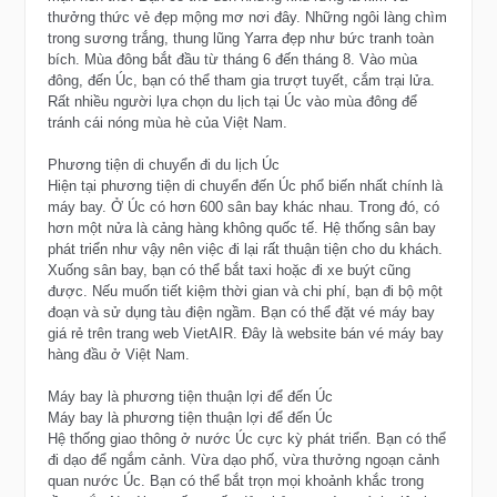
thưởng thức vẻ đẹp mộng mơ nơi đây. Những ngôi làng chìm
trong sương trắng, thung lũng Yarra đẹp như bức tranh toàn
bích. Mùa đông bắt đầu từ tháng 6 đến tháng 8. Vào mùa
đông, đến Úc, bạn có thể tham gia trượt tuyết, cắm trại lửa.
Rất nhiều người lựa chọn du lịch tại Úc vào mùa đông để
tránh cái nóng mùa hè của Việt Nam.
Phương tiện di chuyển đi du lịch Úc
Hiện tại phương tiện di chuyển đến Úc phổ biến nhất chính là
máy bay. Ở Úc có hơn 600 sân bay khác nhau. Trong đó, có
hơn một nửa là cảng hàng không quốc tế. Hệ thống sân bay
phát triển như vậy nên việc đi lại rất thuận tiện cho du khách.
Xuống sân bay, bạn có thể bắt taxi hoặc đi xe buýt cũng
được. Nếu muốn tiết kiệm thời gian và chi phí, bạn đi bộ một
đoạn và sử dụng tàu điện ngầm. Bạn có thể đặt vé máy bay
giá rẻ trên trang web VietAIR. Đây là website bán vé máy bay
hàng đầu ở Việt Nam.
Máy bay là phương tiện thuận lợi để đến Úc
Máy bay là phương tiện thuận lợi để đến Úc
Hệ thống giao thông ở nước Úc cực kỳ phát triển. Bạn có thể
đi dạo để ngắm cảnh. Vừa dạo phố, vừa thưởng ngoạn cảnh
quan nước Úc. Bạn có thể bắt trọn mọi khoảnh khắc trong