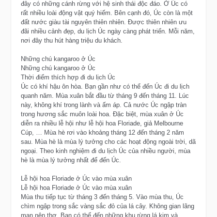
đây có những cánh rừng với hệ sinh thái độc đáo. Ở Úc có
rất nhiều loài động vật quý hiếm. Bên cạnh đó, Úc còn là một
đất nước giàu tài nguyên thiên nhiên. Được thiên nhiên ưu
đãi nhiều cảnh đẹp, du lịch Úc ngày càng phát triển. Mỗi năm,
nơi đây thu hút hàng triệu du khách.
Những chú kangaroo ở Úc
Những chú kangaroo ở Úc
Thời điểm thích hợp đi du lịch Úc
Úc có khí hậu ôn hòa. Bạn gần như có thể đến Úc đi du lịch
quanh năm. Mùa xuân bắt đầu từ tháng 9 đến tháng 11. Lúc
này, không khí trong lành và ấm áp. Cả nước Úc ngập tràn
trong hương sắc muôn loài hoa. Đặc biệt, mùa xuân ở Úc
diễn ra nhiều lễ hội như lễ hội hoa Floriade, giả Melbourne
Cúp, … Mùa hè rơi vào khoảng tháng 12 đến tháng 2 năm
sau. Mùa hè là mùa lý tưởng cho các hoạt động ngoài trời, dã
ngoại. Theo kinh nghiệm đi du lịch Úc của nhiều người, mùa
hè là mùa lý tưởng nhất để đến Úc.
Lễ hội hoa Floriade ở Úc vào mùa xuân
Lễ hội hoa Floriade ở Úc vào mùa xuân
Mùa thu tiếp tục từ tháng 3 đến tháng 5. Vào mùa thu, Úc
chìm ngập trong sắc vàng sắc đỏ của lá cây. Không gian lãng
mạn nên thơ. Bạn có thể đến những khu rừng lá kim và