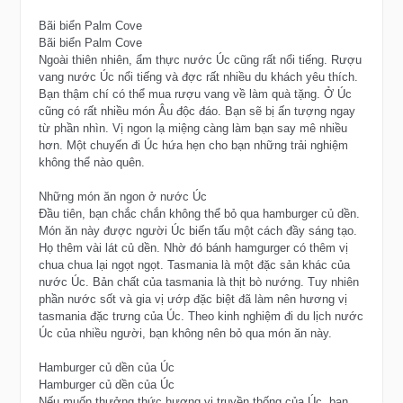
Bãi biển Palm Cove
Bãi biển Palm Cove
Ngoài thiên nhiên, ẩm thực nước Úc cũng rất nổi tiếng. Rượu
vang nước Úc nổi tiếng và đợc rất nhiều du khách yêu thích.
Bạn thậm chí có thể mua rượu vang về làm quà tặng. Ở Úc
cũng có rất nhiều món Âu độc đáo. Bạn sẽ bị ấn tượng ngay
từ phần nhìn. Vị ngon lạ miệng càng làm bạn say mê nhiều
hơn. Một chuyến đi Úc hứa hẹn cho bạn những trải nghiệm
không thể nào quên.
Những món ăn ngon ở nước Úc
Đầu tiên, bạn chắc chắn không thể bỏ qua hamburger củ dền.
Món ăn này được người Úc biến tấu một cách đầy sáng tạo.
Họ thêm vài lát củ dền. Nhờ đó bánh hamgurger có thêm vị
chua chua lại ngọt ngọt. Tasmania là một đặc sản khác của
nước Úc. Bản chất của tasmania là thịt bò nướng. Tuy nhiên
phần nước sốt và gia vị ướp đặc biệt đã làm nên hương vị
tasmania đặc trưng của Úc. Theo kinh nghiệm đi du lịch nước
Úc của nhiều người, bạn không nên bỏ qua món ăn này.
Hamburger củ dền của Úc
Hamburger củ dền của Úc
Nếu muốn thưởng thức hương vị truyền thống của Úc, bạn