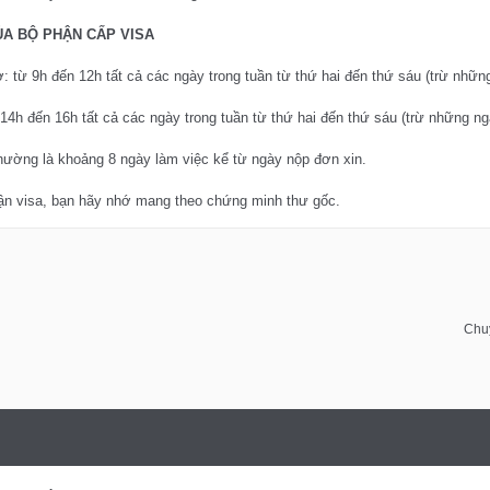
ỦA BỘ PHẬN CẤP VISA
ơ: từ 9h đến 12h tất cả các ngày trong tuần từ thứ hai đến thứ sáu (trừ nhữn
ừ 14h đến 16h tất cả các ngày trong tuần từ thứ hai đến thứ sáu (trừ những ng
thường là khoảng 8 ngày làm việc kể từ ngày nộp đơn xin.
hận visa, bạn hãy nhớ mang theo chứng minh thư gốc.
Chu