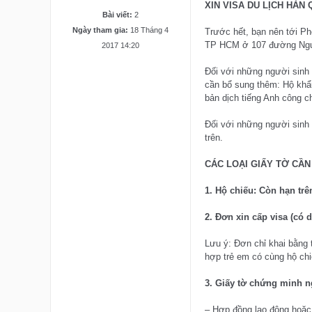
XIN VISA DU LỊCH HÀN
Bài viết:
2
Ngày tham gia:
18 Tháng 4
Trước hết, bạn nên tới Ph
TP HCM ở 107 đường Nguyễ
2017 14:20
Đối với những người sinh
cần bổ sung thêm: Hộ khẩu
bản dịch tiếng Anh công c
Đối với những người sinh 
trên.
CÁC LOẠI GIẤY TỜ CẦN
1. Hộ chiếu: Còn hạn trê
2. Đơn xin cấp visa (có 
Lưu ý: Đơn chỉ khai bằng 
hợp trẻ em có cùng hộ chi
3. Giấy tờ chứng minh n
– Hợp đồng lao động hoặc