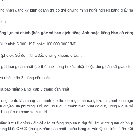
ứng nhận đăng ký kinh doanh thì có thể chứng minh nghề nghiệp bằng giấy nà
lịch
ăng lực tài chính (bản gốc và bản dịch tiếng Anh hoặc tiếng Hàn có cô
 gửi ít nhất 5.000 USD hoặc 100.000.000 VND
g (photo): Sổ đỏ – Nhà đất, chứng khoán, ô tô,…
 3 tháng gần nhất (có thể nhờ công ty xác nhận hoặc dùng bản kê giao dịch
cá nhân cấp 3 tháng gần nhất
a bảo hiểm xã hội cấp 3 tháng gần nhất
ông có đủ khả năng tài chính, có thể chứng minh năng lực tài chính của ng
h quyền địa phương. Đối với độ tuổi vị thành niên phải có giấy đồng ý của b
nh nghỉ hưu hoặc sổ hưu trí.
ăng lực tài chính đối với các trường hợp sau: Người làm ở cơ quan chính p
rong khối OECD (trong 5 năm gần nhất) hoặc từng đi Hàn Quốc trên 2 lần. C