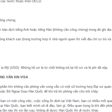
h các nước thuộc khối OECD.
công chứng.
m bản dịch tiếng Anh hoặc tiếng Hàn (không cần công chứng) trong đó ghi đị
ng khách sạn (trong trường hợp ở nhà người quen thì viết địa chỉ cư trú và số
ô la Mỹ (USD). Những hồ sơ bị từ chối không trả lại hồ sơ và lệ phí đã nộp.
NG VẤN XIN VISA
 phần lớn không cần phỏng vấn song vẫn có một số trường hợp Đại sứ quán yê
oặc Bộ Ngoại Giao Hàn Quốc để khi trả lời phỏng vấn cho trôi chảy.
 bạn có một công việc, cuộc sống ổn định tại Việt Nam; bạn có nhiều mối qu
 tại Hàn Quốc, bạn biết mình sẽ đi đâu, làm gì. Điều quan trọng là khi đến ph
a lần này thì xin lần sau, không đi được Hàn Quốc thì đi nước khác.