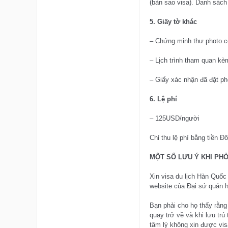
(bản sao visa). Danh sác
5. Giấy tờ khác
– Chứng minh thư photo 
– Lịch trình tham quan kè
– Giấy xác nhận đã đặt phò
6. Lệ phí
– 125USD/người
Chỉ thu lệ phí bằng tiền Đ
MỘT SỐ LƯU Ý KHI PHỎ
Xin visa du lịch Hàn Quốc
website của Đại sứ quán h
Bạn phải cho họ thấy rằng
quay trở về và khi lưu trú
tâm lý không xin được vis