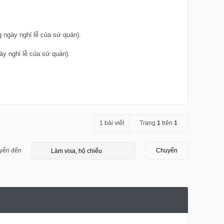
g ngày nghỉ lễ của sứ quán).
ày nghỉ lễ của sứ quán).
1 bài viết
Trang
1
trên
1
yển đến
Chuyển