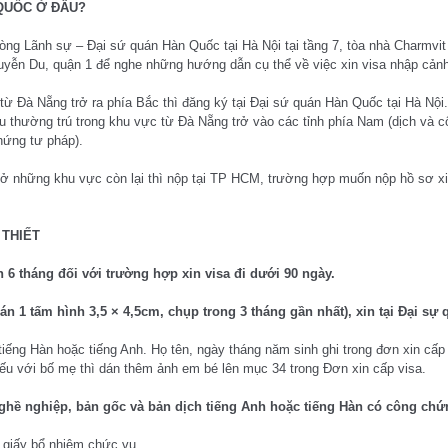
 QUỐC Ở ĐÂU?
òng Lãnh sự – Đại sứ quán Hàn Quốc tại Hà Nội tại tầng 7, tòa nhà Charmv
n Du, quận 1 để nghe những hướng dẫn cụ thể về việc xin visa nhập cảnh v
 từ Đà Nẵng trở ra phía Bắc thì đăng ký tại Đại sứ quán Hàn Quốc tại Hà N
 thường trú trong khu vực từ Đà Nẵng trở vào các tỉnh phía Nam (dịch và c
hứng tư pháp).
ở những khu vực còn lại thì nộp tại TP HCM, trường hợp muốn nộp hồ sơ xin
 THIẾT
n 6 tháng đối với trường hợp xin visa đi dưới 90 ngày.
dán 1 tấm hình 3,5 × 4,5cm, chụp trong 3 tháng gần nhất), xin tại Đại s
tiếng Hàn hoặc tiếng Anh. Họ tên, ngày tháng năm sinh ghi trong đơn xin cấp 
ếu với bố mẹ thì dán thêm ảnh em bé lên mục 34 trong Đơn xin cấp visa.
ghề nghiệp, bản gốc và bản dịch tiếng Anh hoặc tiếng Hàn có công ch
 giấy bổ nhiệm chức vụ