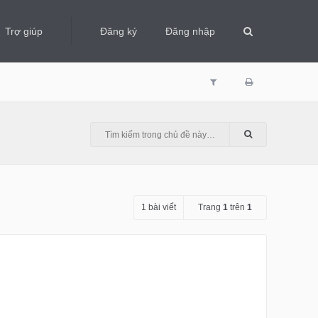
Trợ giúp
Đăng ký
Đăng nhập
1 bài viết
Trang
1
trên
1