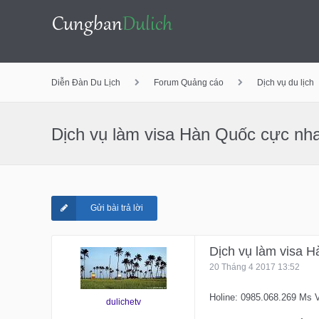
Bỏ
Diễn Đàn Du Lịch
Forum Quảng cáo
Dịch vụ du lịch
qua
Dịch vụ làm visa Hàn Quốc cực nh
nội
Gửi bài trả lời
dung
Dịch vụ làm visa 
20 Tháng 4 2017 13:52
Holine: 0985.068.269 Ms 
dulichetv