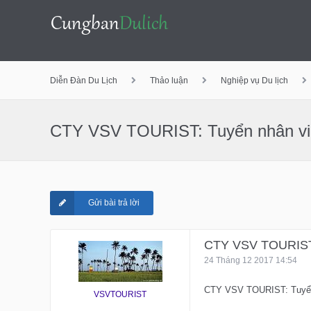
Bỏ
Diễn Đàn Du Lịch
Thảo luận
Nghiệp vụ Du lịch
qua
CTY VSV TOURIST: Tuyển nhân viê
nội
Gửi bài trả lời
dung
CTY VSV TOURIST: 
24 Tháng 12 2017 14:54
CTY VSV TOURIST: Tuyển n
VSVTOURIST