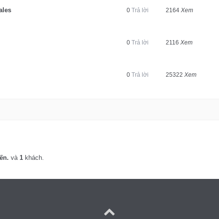
ales
0
Trả lời
2164
Xem
0
Trả lời
2116
Xem
0
Trả lời
25322
Xem
ến.
và
1
khách.