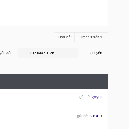
1 bài viết
Trang
1
trên
1
yển đến
Chuyển
gửi bởi
vyvyhtt
gửi bởi
BITOUR