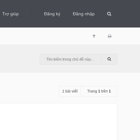
Trợ giúp
Đăng ký
Đăng nhập
1 bài viết
Trang
1
trên
1