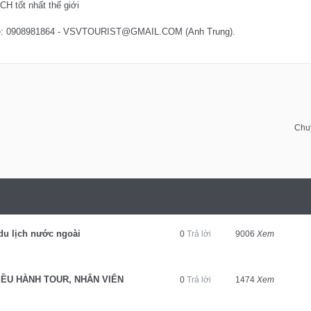
H tốt nhất thế giới
ên hệ: 0908981864 - VSVTOURIST@GMAIL.COM (Anh Trung).
Chu
 du lịch nước ngoài
0
Trả lời
9006
Xem
ỀU HÀNH TOUR, NHÂN VIÊN
0
Trả lời
1474
Xem