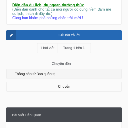
Diễn đàn du lịch, du ngoạn thưởng thức
(Diễn đàn dành cho tất cả mọi người có cùng niềm đam mê
du lịch, thích đi đây đó.)
Cùng bạn khám phá những chân trời mới !
Gửi bài trả lời
1 bài viết
Trang
1
trên
1
Chuyển đến
Chuyển
Bài Viết Liên Quan