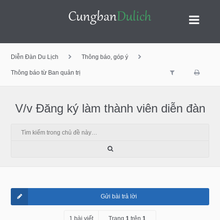
Bỏ
Diễn Đàn Du Lịch
Thông báo, góp ý
qua
Thông báo từ Ban quản trị
V/v Đăng ký làm thành viên diễn đàn
nội
dung
Gửi bài trả lời
1 bài viết
Trang
1
trên
1