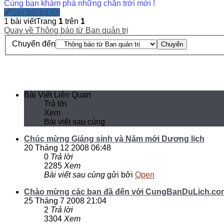
Cùng bạn khám phá những chân trời mới !
Gửi bài trả lời
1 bài viết
Trang
1
trên
1
Quay về Thông báo từ Ban quản trị
Chuyển đến
Chuyển
Bài Viết Liên Quan
Trả lời
Xem
Bài viết sau cùng
Chúc mừng Giáng sinh và Năm mới Dương lịch
20 Tháng 12 2008 06:48
0
Trả lời
2285
Xem
Bài viết sau cùng
gửi bởi
Open
Chào mừng các bạn đã đến với CungBanDuLich.co
25 Tháng 7 2008 21:04
2
Trả lời
3304
Xem