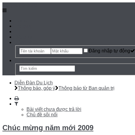
Bỏ qua nội dung
Home
Trợ giúp
Đăng ký
Đăng nhập
Đăng nhập tự động
Tìm kiếm
Diễn Đàn Du Lịch
Thông báo, góp ý
Thông báo từ Ban quản trị
Bài viết chưa được trả lời
Chủ đề sôi nổi
Chúc mừng năm mới 2009