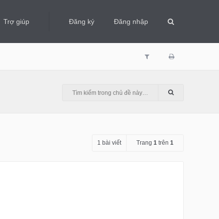
Trợ giúp
Đăng ký
Đăng nhập
1 bài viết
Trang
1
trên
1