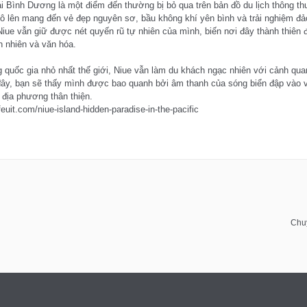
 Bình Dương là một điểm đến thường bị bỏ qua trên bản đồ du lịch thông th
hô lên mang đến vẻ đẹp nguyên sơ, bầu không khí yên bình và trải nghiệm đ
iue vẫn giữ được nét quyến rũ tự nhiên của mình, biến nơi đây thành thiên
n nhiên và văn hóa.
 quốc gia nhỏ nhất thế giới, Niue vẫn làm du khách ngạc nhiên với cảnh qua
y, bạn sẽ thấy mình được bao quanh bởi âm thanh của sóng biển đập vào vác
địa phương thân thiện.
ifeuit.com/niue-island-hidden-paradise-in-the-pacific
Chu