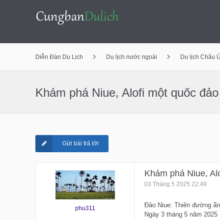
Bỏ
Diễn Đàn Du Lịch
Du lịch nước ngoài
Du lịch Châu 
qua
Khám phá Niue, Alofi một quốc đảo
nội
Gửi bài trả lời
dung
Khám phá Niue, Al
03 Tháng 5 2025 22:49
Đảo Niue: Thiên đường ẩn
phu311
Ngày 3 tháng 5 năm 2025