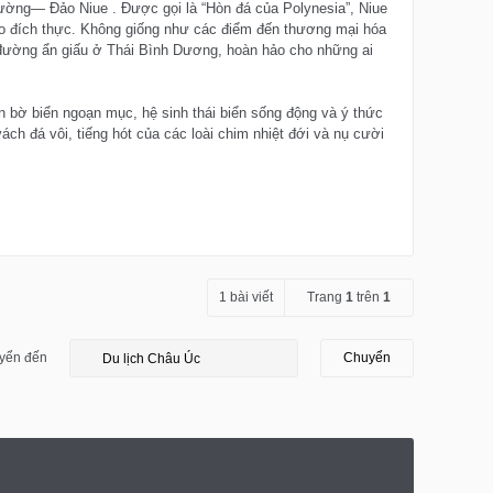
ường— Đảo Niue . Được gọi là “Hòn đá của Polynesia”, Niue
ảo đích thực. Không giống như các điểm đến thương mại hóa
 đường ẩn giấu ở Thái Bình Dương, hoàn hảo cho những ai
n bờ biển ngoạn mục, hệ sinh thái biển sống động và ý thức
h đá vôi, tiếng hót của các loài chim nhiệt đới và nụ cười
1 bài viết
Trang
1
trên
1
yển đến
Chuyển