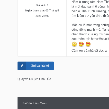
Nằm ở trung tâm Nam Thái
Bài viết:
1
là một đảo san hô vòng n
Ngày tham gia:
03 Tháng 5
hơn ở Thái Bình Dương, N
tìm kiếm sự yên tĩnh, thiê
2025 22:45
Mặc dù là một trong những
cộng đồng mạnh mẽ. Tại đâ
chân thành của người dân 
đọc thêm tại: https://niuel
Cảm ơn cả nhà đã đọc ạ.
Gửi bài trả lời
Quay về Du lịch Châu Úc
Bài Viết Liên Quan