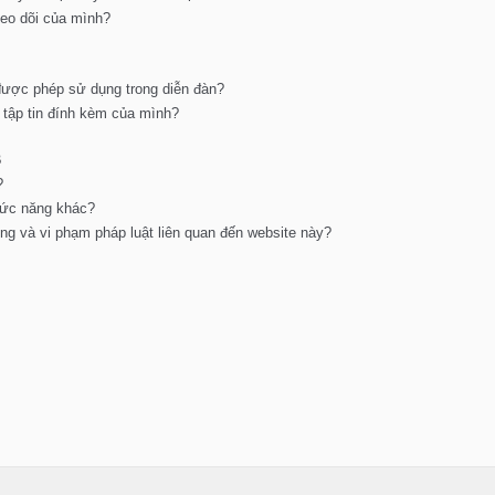
heo dõi của mình?
m
 được phép sử dụng trong diễn đàn?
ả tập tin đính kèm của mình?
B
?
hức năng khác?
dụng và vi phạm pháp luật liên quan đến website này?