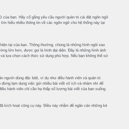
gữ của bạn. Hãy cố gắng yêu cầu người quản trị cài đặt ngôn ngữ
tìm hiểu nhiều thông tin về các ngôn ngữ cho hệ thống này tại
u hiện tại của bạn. Thông thường, chúng là những hình ngôi sao
hường lớn hơn, được gọi là hình đại diện. Đây là những hình ảnh
úng và lựa chọn cách thức sử dụng phù hợp. Nếu bạn không thể sử
n người dùng đặc biệt, ví dụ như điều hành viên và quản trị
n đừng lạm dụng việc gửi nhiều bài viết vô ích và nhảm nhí để
iều hành viên chỉ cần hạ thấp số lượng bài viết của bạn xuống.
ị đã kích hoạt công cụ này. Điều này nhằm để ngăn cản những kẻ