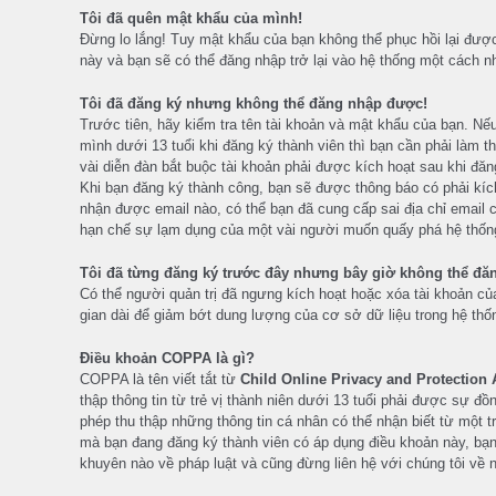
Tôi đã quên mật khẩu của mình!
Đừng lo lắng! Tuy mật khẩu của bạn không thể phục hồi lại đượ
này và bạn sẽ có thể đăng nhập trở lại vào hệ thống một cách 
Tôi đã đăng ký nhưng không thể đăng nhập được!
Trước tiên, hãy kiểm tra tên tài khoản và mật khẩu của bạn. Nế
mình dưới 13 tuổi khi đăng ký thành viên thì bạn cần phải làm
vài diễn đàn bắt buộc tài khoản phải được kích hoạt sau khi đă
Khi bạn đăng ký thành công, bạn sẽ được thông báo có phải kíc
nhận được email nào, có thể bạn đã cung cấp sai địa chỉ email c
hạn chế sự lạm dụng của một vài người muốn quấy phá hệ thống.
Tôi đã từng đăng ký trước đây nhưng bây giờ không thể đă
Có thể người quản trị đã ngưng kích hoạt hoặc xóa tài khoản của
gian dài để giảm bớt dung lượng của cơ sở dữ liệu trong hệ thốn
Điều khoản COPPA là gì?
COPPA là tên viết tắt từ
Child Online Privacy and Protection 
thập thông tin từ trẻ vị thành niên dưới 13 tuổi phải được sự 
phép thu thập những thông tin cá nhân có thể nhận biết từ một t
mà bạn đang đăng ký thành viên có áp dụng điều khoản này, bạn 
khuyên nào về pháp luật và cũng đừng liên hệ với chúng tôi về