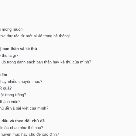
ng mong muốn!
ợc thư rác từ một ai đó trong hệ thống!
ệ bạn thân và kẻ thù
thù là gì?
i đó trong danh sách bạn thân hay kẻ thù của mình?
kiếm
t hay nhiều chuyên mục?
ết quả?
một trang trắng?
 thành viên?
hủ đề và bài viết của mình?
dấu và theo dõi chủ đề
 khác nhau như thế nào?
 chuyên mục hay chủ đề xác định?