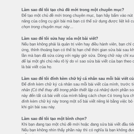
Làm sao để tôi tạo chủ đề mới trong một chuyên mục?
Để tạo một chủ đề mới trong chuyên mục, bạn hãy bấm vào nút 
năng của công cụ gửi bài mà bạn có thể sử dụng được liệt kê 
chọn trong chuyên mục này…
Làm sao để tôi sửa hay xóa một bài viết?
Nếu bạn không phải là quản trị viên hay điều hành viên, bạn chỉ
ứng, thỉnh thoảng bạn có thể bị hạn chế thời gian sửa bài sau khi
lần mà bạn đã sửa cùng với ngày giờ sửa. Dòng chữ này chỉ xuất 
để lại một ghi chú nêu rõ lý do vì sao sửa bài viết của bạn th
là bài viết của họ.
Làm sao để tôi đính kèm chữ ký cá nhân sau mỗi bài viết c
Để đính kèm chữ ký cá nhân sau mỗi bài viết của mình, trước ti
nhân (Có thể thay đổi trong phần thiết lập cá nhân)
dưới phần soạ
này đến tất cả bài viết của mình bằng cách chọn
Có
trong lựa c
đính kèm chữ ký này trong một số bài viết riêng lẻ bằng việc b
khi gửi bài sau này.
Làm sao để tôi tạo một bình chọn?
Khi bạn đang tạo một chủ đề mới hoặc đang sửa bài viết đầu tiê
Nếu bạn không nhìn thấy phần này thì có nghĩa là bạn không đượ