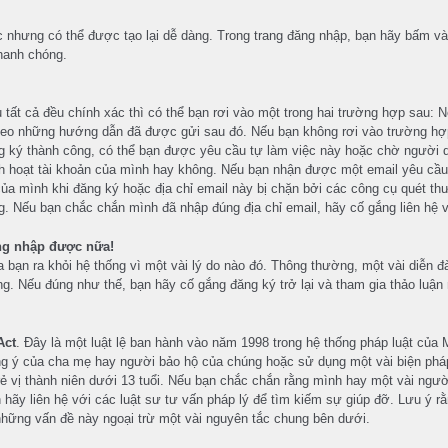
c nhưng có thể được tạo lại dễ dàng. Trong trang đăng nhập, bạn hãy bấm và
nhanh chóng.
u tất cả đều chính xác thì có thể bạn rơi vào một trong hai trường hợp sau
 theo những hướng dẫn đã được gửi sau đó. Nếu bạn không rơi vào trường hợp
ng ký thành công, có thể bạn được yêu cầu tự làm việc này hoặc chờ người qu
h hoạt tài khoản của mình hay không. Nếu bạn nhận được một email yêu cầu
ủa mình khi đăng ký hoặc địa chỉ email này bị chặn bởi các công cụ quét thư 
 Nếu bạn chắc chắn mình đã nhập đúng địa chỉ email, hãy cố gắng liên hệ vớ
ng nhập được nữa!
 bạn ra khỏi hệ thống vì một vài lý do nào đó. Thông thường, một vài diễn đ
g. Nếu đúng như thế, bạn hãy cố gắng đăng ký trở lại và tham gia thảo luận 
Act
. Đây là một luật lệ ban hành vào năm 1998 trong hệ thống pháp luật của
đồng ý của cha mẹ hay người bảo hộ của chúng hoặc sử dụng một vài biện pháp
rẻ vị thành niên dưới 13 tuổi. Nếu bạn chắc chắn rằng mình hay một vài ngườ
hãy liên hệ với các luật sư tư vấn pháp lý để tìm kiếm sự giúp đỡ. Lưu ý r
 những vấn đề này ngoại trừ một vài nguyên tắc chung bên dưới.