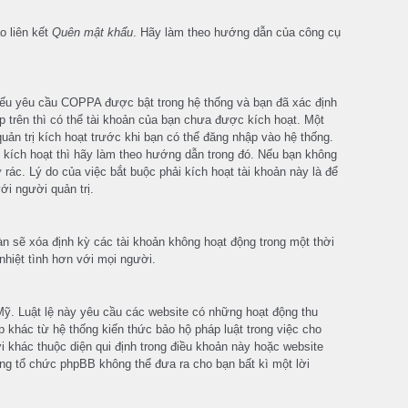
o liên kết
Quên mật khẩu
. Hãy làm theo hướng dẫn của công cụ
: Nếu yêu cầu COPPA được bật trong hệ thống và bạn đã xác định
 trên thì có thể tài khoản của bạn chưa được kích hoạt. Một
ản trị kích hoạt trước khi bạn có thể đăng nhập vào hệ thống.
 kích hoạt thì hãy làm theo hướng dẫn trong đó. Nếu bạn không
rác. Lý do của việc bắt buộc phải kích hoạt tài khoản này là để
i người quản trị.
àn sẽ xóa định kỳ các tài khoản không hoạt động trong một thời
nhiệt tình hơn với mọi người.
 Mỹ. Luật lệ này yêu cầu các website có những hoạt động thu
 khác từ hệ thống kiến thức bảo hộ pháp luật trong việc cho
i khác thuộc diện qui định trong điều khoản này hoặc website
ằng tổ chức phpBB không thể đưa ra cho bạn bất kì một lời