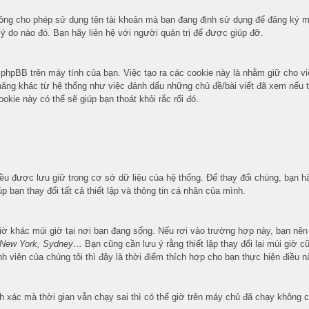
hông cho phép sử dụng tên tài khoản mà bạn đang định sử dụng để đăng ký 
ý do nào đó. Bạn hãy liên hệ với người quản trị để được giúp đỡ.
 phpBB trên máy tính của bạn. Việc tạo ra các cookie này là nhằm giữ cho v
năng khác từ hệ thống như việc đánh dấu những chủ đề/bài viết đã xem nếu th
ookie này có thể sẽ giúp bạn thoát khỏi rắc rối đó.
đều được lưu giữ trong cơ sở dữ liệu của hệ thống. Để thay đổi chúng, bạn hã
 bạn thay đổi tất cả thiết lập và thông tin cá nhân của mình.
giờ khác múi giờ tại nơi bạn đang sống. Nếu rơi vào trường hợp này, bạn nên 
, New York, Sydney…
Bạn cũng cần lưu ý rằng thiết lập thay đổi lại múi giờ 
 viên của chúng tôi thì đây là thời điểm thích hợp cho bạn thực hiện điều n
 xác mà thời gian vẫn chạy sai thì có thể giờ trên máy chủ đã chạy không ch