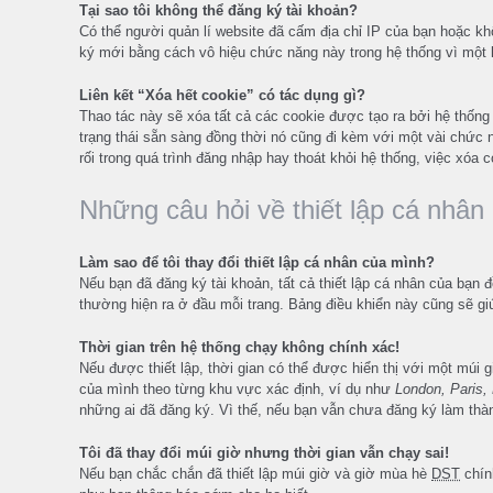
Tại sao tôi không thể đăng ký tài khoản?
Có thể người quản lí website đã cấm địa chỉ IP của bạn hoặc k
ký mới bằng cách vô hiệu chức năng này trong hệ thống vì một l
Liên kết “Xóa hết cookie” có tác dụng gì?
Thao tác này sẽ xóa tất cả các cookie được tạo ra bởi hệ thống
trạng thái sẵn sàng đồng thời nó cũng đi kèm với một vài chức 
rối trong quá trình đăng nhập hay thoát khỏi hệ thống, việc xóa c
Những câu hỏi về thiết lập cá nhân
Làm sao để tôi thay đổi thiết lập cá nhân của mình?
Nếu bạn đã đăng ký tài khoản, tất cả thiết lập cá nhân của bạn 
thường hiện ra ở đầu mỗi trang. Bảng điều khiển này cũng sẽ giúp
Thời gian trên hệ thống chạy không chính xác!
Nếu được thiết lập, thời gian có thể được hiển thị với một múi 
của mình theo từng khu vực xác định, ví dụ như
London, Paris
những ai đã đăng ký. Vì thế, nếu bạn vẫn chưa đăng ký làm thành
Tôi đã thay đổi múi giờ nhưng thời gian vẫn chạy sai!
Nếu bạn chắc chắn đã thiết lập múi giờ và giờ mùa hè
DST
chính