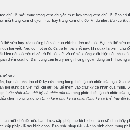
tạo chủ đề mới trong trang xem chuyên mục hay trang xem chủ đề. Bạn có t
cuối mỗi trang xem chuyên mục hay trang xem chủ đề. Ví dụ như:
Bạn có thể 
 có thể sửa hay xóa những bài viết của chính mình mà thôi. Bạn có thể sửa m
 gửi bài viết. Nếu có một ai đó đã trả lời bài viết này, khi quay lại xem chủ 
hiện nếu có một ai đó trả lời bài viết và nó sẽ không xuất hiện nếu như các 
eo quan điểm của họ. Bạn cũng cần lưu ý rằng những người dùng bình thường 
ủa mình?
ên, bạn cần phải tạo chữ ký này trong bảng thiết lập cá nhân của bạn. Sau k
n nội dung bài viết mỗi khi gửi bài để thêm vào chữ ký cá nhân của mình. B
họn
Luôn đính kèm chữ ký cá nhân của tôi
trong phần thiết lập cá nhân của b
ỏ dấu chọn trong lựa chọn
Đính kèm chữ ký cá nhân (Chữ ký có thể thay đổi từ
n của một chủ đề, nếu bạn được cấp phép tạo bình chọn, bạn sẽ nhìn thấy ph
c cấp phép để tạo bình chọn. Bạn phải nhập tiêu đề cho bình chọn trong phần 