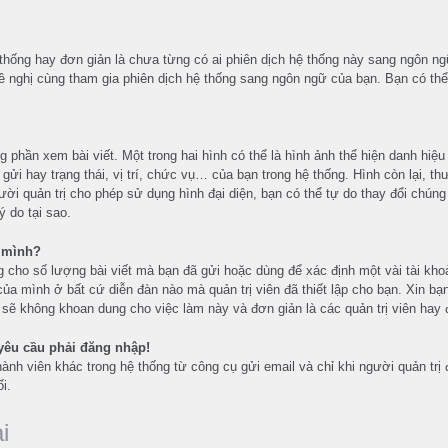
thống hay đơn giản là chưa từng có ai phiên dịch hệ thống này sang ngôn n
 nghị cùng tham gia phiên dịch hệ thống sang ngôn ngữ của bạn. Bạn có thể 
ng phần xem bài viết. Một trong hai hình có thể là hình ảnh thể hiện danh hiệ
 gửi hay trạng thái, vị trí, chức vụ… của bạn trong hệ thống. Hình còn lại, t
gười quản trị cho phép sử dụng hình đại diện, bạn có thể tự do thay đổi ch
ý do tại sao.
a mình?
 cho số lượng bài viết mà bạn đã gửi hoặc dùng để xác định một vài tài khoả
của mình ở bất cứ diễn đàn nào mà quản trị viên đã thiết lập cho bạn. Xin bạ
sẽ không khoan dung cho việc làm này và đơn giản là các quản trị viên hay đ
 yêu cầu phải đăng nhập!
ành viên khác trong hệ thống từ công cụ gửi email và chỉ khi người quản tr
i.
i