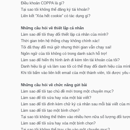
Điều khoản COPPA là gì?
Tại sao tôi không thể đăng ký tài khoản?
Liên kết “Xóa hết cookie” có tác dụng gì?
Những câu hỏi về thiết lập cá nhân
Làm sao để tôi thay đổi thiết lập cá nhân của mình?
Thời gian trên hệ thống chạy không chính xác!
Tôi đã thay đổi múi giờ nhưng thời gian vẫn chạy sai!
Ngôn ngữ của tôi không có trong danh sách hỗ trợ!
Làm sao để hiển thị hình ảnh đi kèm tên tài khoản của tôi?
Danh hiệu là gì và làm sao tôi có thể thay đổi danh hiệu của mì
Khi tôi bấm vào liên kết email của một thành viên, tôi được yêu
Những câu hỏi về chức năng gửi bài
Làm sao để tôi tạo chủ đề mới trong một chuyên mục?
Làm sao để tôi sửa hay xóa một bài viết?
Làm sao để tôi đính kèm chữ ký cá nhân sau mỗi bài viết của m
Làm sao để tôi tạo một bình chọn?
Tại sao tôi không thể thêm vào nhiều hơn nữa số lượng đối tượ
Làm sao để tôi sửa hay xóa một bình chọn?
Tại sao tôi không thể truy cập vào một chuyên mục?