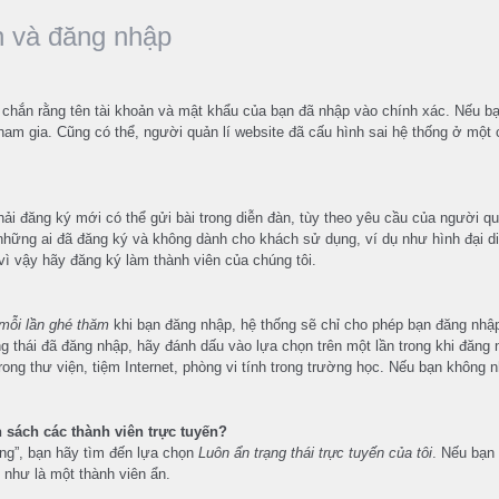
n và đăng nhập
c chắn rằng tên tài khoản và mật khẩu của bạn đã nhập vào chính xác. Nếu 
tham gia. Cũng có thể, người quản lí website đã cấu hình sai hệ thống ở một
i đăng ký mới có thể gửi bài trong diễn đàn, tùy theo yêu cầu của người quả
hững ai đã đăng ký và không dành cho khách sử dụng, ví dụ như hình đại diệ
ì vậy hãy đăng ký làm thành viên của chúng tôi.
mỗi lần ghé thăm
khi bạn đăng nhập, hệ thống sẽ chỉ cho phép bạn đăng nhập 
ạng thái đã đăng nhập, hãy đánh dấu vào lựa chọn trên một lần trong khi đă
ng thư viện, tiệm Internet, phòng vi tính trong trường học. Nếu bạn không nh
h sách các thành viên trực tuyến?
hống”, bạn hãy tìm đến lựa chọn
Luôn ẩn trạng thái trực tuyến của tôi
. Nếu bạn
 như là một thành viên ẩn.