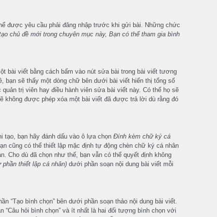
hể được yêu cầu phải đăng nhập trước khi gửi bài. Những chức
tạo chủ đề mới trong chuyên mục này, Bạn có thể tham gia bình
ột bài viết bằng cách bấm vào nút sửa bài trong bài viết tương
đề, bạn sẽ thấy một dòng chữ bên dưới bài viết hiển thị tổng số
quản trị viên hay điều hành viên sửa bài viết này. Có thể họ sẽ
sẽ không được phép xóa một bài viết đã được trả lời dù rằng đó
hi tạo, bạn hãy đánh dấu vào ô lựa chọn
Đính kèm chữ ký cá
ạn cũng có thể thiết lập mặc định tự động chèn chữ ký cá nhân
ạn. Cho dù đã chọn như thế, bạn vẫn có thể quyết định không
 phần thiết lập cá nhân)
dưới phần soạn nội dung bài viết mỗi
ần “Tạo bình chọn” bên dưới phần soạn thảo nội dung bài viết.
“Câu hỏi bình chọn” và ít nhất là hai đối tượng bình chọn với