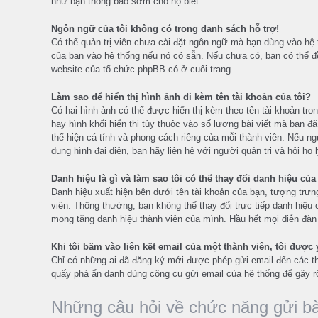
như bạn thông báo sớm cho họ biết.
Ngôn ngữ của tôi không có trong danh sách hỗ trợ!
Có thể quản trị viên chưa cài đặt ngôn ngữ mà bạn dùng vào hệ 
của bạn vào hệ thống nếu nó có sẵn. Nếu chưa có, bạn có thể đề
website của tổ chức phpBB có ở cuối trang.
Làm sao để hiển thị hình ảnh đi kèm tên tài khoản của tôi?
Có hai hình ảnh có thể được hiển thị kèm theo tên tài khoản tro
hay hình khối hiển thị tùy thuộc vào số lượng bài viết mà bạn đã
thể hiện cá tính và phong cách riêng của mỗi thành viên. Nếu n
dụng hình đại diện, bạn hãy liên hệ với người quản trị và hỏi họ l
Danh hiệu là gì và làm sao tôi có thể thay đổi danh hiệu củ
Danh hiệu xuất hiện bên dưới tên tài khoản của bạn, tượng trưng
viên. Thông thường, bạn không thể thay đổi trực tiếp danh hiệu 
mong tăng danh hiệu thành viên của mình. Hầu hết mọi diễn đàn 
Khi tôi bấm vào liên kết email của một thành viên, tôi được
Chỉ có những ai đã đăng ký mới được phép gửi email đến các th
quấy phá ẩn danh dùng công cụ gửi email của hệ thống để gây rố
Những câu hỏi về chức năng gửi bà