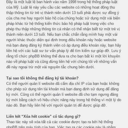
Đây là một luật lệ ban hành vào năm 1998 trong hệ thống pháp luật
của Mỹ. Luật lệ này yêu cầu các website có những hoạt động thu
thập thông tin từ trẻ vị thành niên dưới 13 tuổi phải được sự đồng ý
của cha mẹ hay người bảo hộ của chúng hoặc sử dụng một vài biện
pháp khác từ hệ thống kiến thức bảo hộ pháp luật trong việc cho
phép thu thập những thông tin cá nhân có thể nhận biết từ một trẻ vị
thành niên dưới 13 tuổi. Nếu bạn chắc chắn rằng mình hay một vài
người khác thuộc diện qui định trong điều khoản này hoặc website
mà bạn đang đăng ký thành viên có áp dụng điều khoản này, bạn hãy
liên hệ với các luật sư tư vấn pháp lý để tìm kiếm sự giúp đỡ. Lưu ý
rằng tổ chức phpBB không thể đưa ra cho bạn bất kì một lời khuyên
nào về pháp luật và cũng đừng liên hệ với chúng tôi về những vấn
đề này ngoại trừ một vài nguyên tắc chung bên dưới.
Tại sao tôi không thể đăng ký tài khoản?
Có thể người quản lí website đã cấm địa chỉ IP của bạn hoặc không
cho phép sử dụng tên tài khoản mà bạn đang định sử dụng để đăng
ký mới. Cũng có thể người quản lí website đã cho tạm ngưng đăng
ký mới bằng cách vô hiệu chức năng này trong hệ thống vì một lý do
nào đó. Bạn hãy liên hệ với người quản trị để được giúp đỡ.
Liên kết “Xóa hết cookie” có tác dụng gì?
Thao tác này sẽ xóa tất cả các cookie được tạo ra bởi hệ thống
phpBB trên máy tính của bạn. Việc tạo ra các cookie này là nhằm