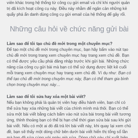
viên khác trong hệ thống từ công cụ gửi email và chỉ khi người quản
trị đã kích hoạt công cụ này. Điều này nhằm để ngăn cản những kẻ
quấy phá ẩn danh dùng công cụ gửi email của hệ thống để gây rối.
Những câu hỏi về chức năng gửi bài
Làm sao để tôi tạo chủ đề mới trong một chuyên mục?
Để tạo một chủ đề mới trong chuyên mục, bạn hãy bấm vào nút tạo
chủ đề mới trong trang xem chuyên mục hay trang xem chủ đề. Bạn
có thể được yêu cầu phải đăng nhập trước khi gửi bài. Những chức
năng của công cụ gửi bài mà bạn có thể sử dụng được liệt kê cuối
mỗi trang xem chuyên mục hay trang xem chủ đề. Ví dụ như:
Bạn có
thể tạo chủ đề mới trong chuyên mục này, Bạn có thể tham gia bình
chọn trong chuyên mục này…
Làm sao để tôi sửa hay xóa một bài viết?
Nếu bạn không phải là quản trị viên hay điều hành viên, bạn chỉ có
thể sửa hay xóa những bài viết của chính mình mà thôi. Bạn có thể
sửa một bài viết bằng cách bấm vào nút sửa bài trong bài viết tương
ứng, thỉnh thoảng bạn có thể bị hạn chế thời gian sửa bài sau khi gửi
bài viết. Nếu có một ai đó đã trả lời bài viết này, khi quay lại xem chủ
đề, bạn sẽ thấy một dòng chữ bên dưới bài viết hiển thị tổng số lần
mà bạn đã sửa cùng với ngày giờ sửa. Dòng chữ này chỉ xuất hiện