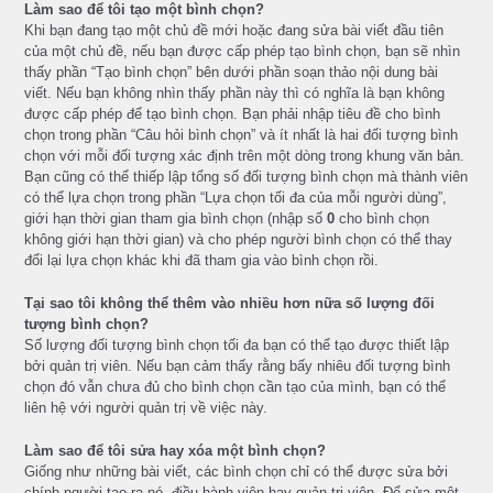
Làm sao để tôi tạo một bình chọn?
Khi bạn đang tạo một chủ đề mới hoặc đang sửa bài viết đầu tiên
của một chủ đề, nếu bạn được cấp phép tạo bình chọn, bạn sẽ nhìn
thấy phần “Tạo bình chọn” bên dưới phần soạn thảo nội dung bài
viết. Nếu bạn không nhìn thấy phần này thì có nghĩa là bạn không
được cấp phép để tạo bình chọn. Bạn phải nhập tiêu đề cho bình
chọn trong phần “Câu hỏi bình chọn” và ít nhất là hai đối tượng bình
chọn với mỗi đối tượng xác định trên một dòng trong khung văn bản.
Bạn cũng có thể thiếp lập tổng số đối tượng bình chọn mà thành viên
có thể lựa chọn trong phần “Lựa chọn tối đa của mỗi người dùng”,
giới hạn thời gian tham gia bình chọn (nhập số
0
cho bình chọn
không giới hạn thời gian) và cho phép người bình chọn có thể thay
đổi lại lựa chọn khác khi đã tham gia vào bình chọn rồi.
Tại sao tôi không thể thêm vào nhiều hơn nữa số lượng đối
tượng bình chọn?
Số lượng đối tượng bình chọn tối đa bạn có thể tạo được thiết lập
bởi quản trị viên. Nếu bạn cảm thấy rằng bấy nhiêu đối tượng bình
chọn đó vẫn chưa đủ cho bình chọn cần tạo của mình, bạn có thể
liên hệ với người quản trị về việc này.
Làm sao để tôi sửa hay xóa một bình chọn?
Giống như những bài viết, các bình chọn chỉ có thể được sửa bởi
chính người tạo ra nó, điều hành viên hay quản trị viên. Để sửa một