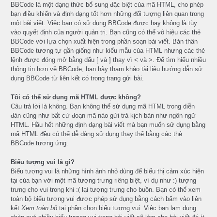
BBCode là một dạng thức bổ sung đặc biệt của mã HTML, cho phép
bạn điều khiển và định dạng tốt hơn những đối tượng liên quan trong
một bài viết. Việc bạn có sử dụng BBCode được hay không là tùy
vào quyết định của người quản trị. Bạn cũng có thể vô hiệu các thẻ
BBCode với lựa chọn xuất hiện trong phần soạn bài viết. Bản thân
BBCode tương tự gần giống như kiểu mẫu của HTML nhưng các thẻ
lệnh được đóng mở bằng dấu [ và ] thay vì < và >. Để tìm hiểu nhiều
thông tin hơn về BBCode, bạn hãy tham khảo tài liệu hướng dẫn sử
dụng BBCode từ liên kết có trong trang gửi bài.
Tôi có thể sử dụng mã HTML được không?
Câu trả lời là không. Bạn không thể sử dụng mã HTML trong diễn
đàn cũng như bất cứ đoạn mã nào gửi trả kịch bản như ngôn ngữ
HTML. Hầu hết những định dạng bài viết mà bạn muốn sử dụng bằng
mã HTML đều có thể dễ dàng sử dụng thay thế bằng các thẻ
BBCode tương ứng.
Biểu tượng vui là gì?
Biểu tượng vui là những hình ảnh nhỏ dùng để biểu thị cảm xúc hiện
tại của bạn với một mã tượng trưng riêng biệt, ví dụ như :) tượng
trưng cho vui trong khi :( lại tượng trưng cho buồn. Bạn có thể xem
toàn bộ biểu tượng vui được phép sử dụng bằng cách bấm vào liên
kết
Xem toàn bộ
tại phần chọn biểu tượng vui. Việc bạn lạm dụng