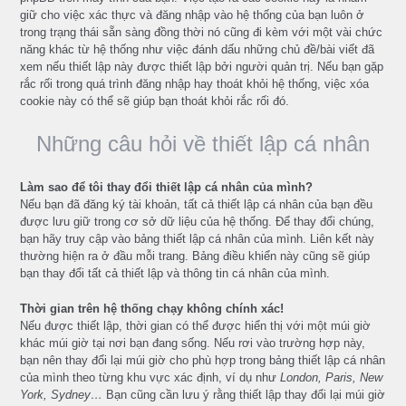
giữ cho việc xác thực và đăng nhập vào hệ thống của bạn luôn ở
trong trạng thái sẵn sàng đồng thời nó cũng đi kèm với một vài chức
năng khác từ hệ thống như việc đánh dấu những chủ đề/bài viết đã
xem nếu thiết lập này được thiết lập bởi người quản trị. Nếu bạn gặp
rắc rối trong quá trình đăng nhập hay thoát khỏi hệ thống, việc xóa
cookie này có thể sẽ giúp bạn thoát khỏi rắc rối đó.
Những câu hỏi về thiết lập cá nhân
Làm sao để tôi thay đổi thiết lập cá nhân của mình?
Nếu bạn đã đăng ký tài khoản, tất cả thiết lập cá nhân của bạn đều
được lưu giữ trong cơ sở dữ liệu của hệ thống. Để thay đổi chúng,
bạn hãy truy cập vào bảng thiết lập cá nhân của mình. Liên kết này
thường hiện ra ở đầu mỗi trang. Bảng điều khiển này cũng sẽ giúp
bạn thay đổi tất cả thiết lập và thông tin cá nhân của mình.
Thời gian trên hệ thống chạy không chính xác!
Nếu được thiết lập, thời gian có thể được hiển thị với một múi giờ
khác múi giờ tại nơi bạn đang sống. Nếu rơi vào trường hợp này,
bạn nên thay đổi lại múi giờ cho phù hợp trong bảng thiết lập cá nhân
của mình theo từng khu vực xác định, ví dụ như
London, Paris, New
York, Sydney…
Bạn cũng cần lưu ý rằng thiết lập thay đổi lại múi giờ