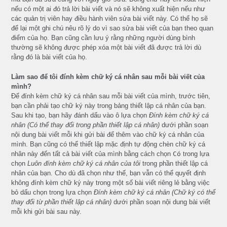
nếu có một ai đó trả lời bài viết và nó sẽ không xuất hiện nếu như
các quản trị viên hay điều hành viên sửa bài viết này. Có thể họ sẽ
để lại một ghi chú nêu rõ lý do vì sao sửa bài viết của bạn theo quan
điểm của họ. Bạn cũng cần lưu ý rằng những người dùng bình
thường sẽ không được phép xóa một bài viết đã được trả lời dù
rằng đó là bài viết của họ.
Làm sao để tôi đính kèm chữ ký cá nhân sau mỗi bài viết của
mình?
Để đính kèm chữ ký cá nhân sau mỗi bài viết của mình, trước tiên,
bạn cần phải tạo chữ ký này trong bảng thiết lập cá nhân của bạn.
Sau khi tạo, bạn hãy đánh dấu vào ô lựa chọn
Đính kèm chữ ký cá
nhân (Có thể thay đổi trong phần thiết lập cá nhân)
dưới phần soạn
nội dung bài viết mỗi khi gửi bài để thêm vào chữ ký cá nhân của
mình. Bạn cũng có thể thiết lập mặc định tự động chèn chữ ký cá
nhân này đến tất cả bài viết của mình bằng cách chọn
Có
trong lựa
chọn
Luôn đính kèm chữ ký cá nhân của tôi
trong phần thiết lập cá
nhân của bạn. Cho dù đã chọn như thế, bạn vẫn có thể quyết định
không đính kèm chữ ký này trong một số bài viết riêng lẻ bằng việc
bỏ dấu chọn trong lựa chọn
Đính kèm chữ ký cá nhân (Chữ ký có thể
thay đổi từ phần thiết lập cá nhân)
dưới phần soạn nội dung bài viết
mỗi khi gửi bài sau này.