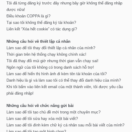
Tôi đã từng đăng ký trước đây nhưng bây giờ không thể đăng nhập
được nữa!
Điều khoản COPPA là gì?
Tại sao tôi không thể đăng ký tài khoản?
Liên kết “Xóa hết cookie” có tác dụng gì?
Những câu hỏi về thiết lập cá nhân
Làm sao để tôi thay đổi thiết lập cá nhân của mình?
Thời gian trên hệ thống chạy không chính xác!
Tôi đã thay đổi múi giờ nhưng thời gian vẫn chạy sai!
Ngôn ngữ của tôi không có trong danh sách hỗ trợ!
Làm sao để hiển thị hình ảnh đi kèm tên tài khoản của tôi?
Danh hiệu là gì và làm sao tôi có thể thay đổi danh hiệu của mình?
Khi tôi bấm vào liên kết email của một thành viên, tôi được yêu cầu
phải đăng nhập!
Những câu hỏi về chức năng gửi bài
Làm sao để tôi tạo chủ đề mới trong một chuyên mục?
Làm sao để tôi sửa hay xóa một bài viết?
Làm sao để tôi đính kèm chữ ký cá nhân sau mỗi bài viết của mình?
Làm sao để tôi tạo một bình chọn?