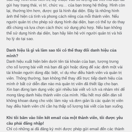
gửi hay trạng thái, vị trí, chức vụ… của bạn trong hệ thống. Hình còn
lại, thường lớn hơn, được gọi là hình đại diện. Đây là những hình
ảnh thể hiện cá tính và phong cách riêng của mỗi thành viên. Nếu
người quản trị cho phép sử dụng hình đại diện, bạn có thể tự do thay
đổi chúng và lựa chọn cách thức sử dụng phù hợp. Nếu bạn không
thể sử dụng hình đại diện, bạn hãy liên hệ với người quản trị và hỏi
họ lý do tại sao.
Danh hiệu là gì và làm sao tôi có thể thay đổi danh hiệu của
mình?
Danh hiệu xuất hiện bên dưới tên tài khoản của bạn, tượng trưng
cho số lượng bài viết mà bạn đã gửi hoặc dùng để xác định một vài
tài khoản người dùng đặc biệt, ví dụ như điều hành viên và quản trị
viên. Thông thường, bạn không thể thay đổi trực tiếp danh hiệu của
mình ở bất cứ diễn đàn nào mà quản trị viên đã thiết lập cho bạn.
Xin bạn đừng lạm dụng việc gửi nhiều bài viết vô ích và nhảm nhí để
mong tăng danh hiệu thành viên của mình. Hầu hết mọi diễn đàn sẽ
không khoan dung cho việc làm này và đơn giản là các quản trị viên
hay điều hành viên chỉ cần hạ thấp số lượng bài viết của bạn xuống.
Khi tôi bấm vào liên kết email của một thành viên, tôi được yêu
cầu phải đăng nhập!
Chỉ có những ai đã đăng ký mới được phép gửi email đến các thành