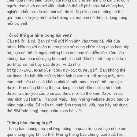
chèn quá nhiều biểu tượng vui trong bài viết sẽ làm cho bài viết đó ít
người đọc đi và người điều hành có thể sẽ phải sửa lại chúng hay
nghiêm khắc hơn là xóa bài viết đó đi. Người quản trị cũng có thể
giới hạn số lượng hình biểu tượng vui mà bạn có thể sử dụng trong
mỗi bài viết.
Tôi có thể gửi hình trong bài viết?
Câu trả lời là có. Bạn có thể gửi hình ảnh vào trong bài viết của
mình. Nếu người quản trị cho phép sử dụng chức năng đính kèm tập
tin, bạn có thể tải ngay những hình ảnh này lên diễn đàn. Còn nếu
không, bạn phải sử dụng hình ảnh liên kết đến từ một máy chủ lưu
trữ khác có thể truy cập được, ví dụ như
http://www.example.com/my-picture.gif
. Bạn không thể
sử dụng liên kết đến những hình ảnh được lưu trữ trong máy tính
của mình nếu như nó không phải là một máy chủ có thể truy cập
được. Bạn cũng không thể sử dụng liên kết đến những hình ảnh
được lưu trữ yêu cầu phải xác thực mới có thể xem được, ví dụ
như dịch vụ Hotmail, Yahoo! Mail… hay những website được bảo vệ
bằng mật khẩu. Để hiển thị hình ảnh trong bài viết, bạn hãy sử dụng
thẻ BBCode [img] trong phần soạn bài viết.
Thông báo chung là gì?
Thông báo chung chứa những thông tin quan trọng và bạn nên xem
qua chúng ngay khi có thể. Những thông báo chung luôn xuất hiện