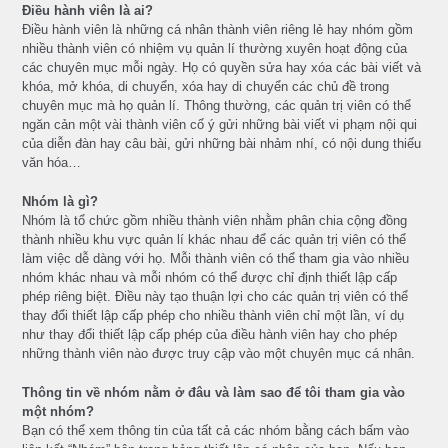
Điều hành viên là ai?
Điều hành viên là những cá nhân thành viên riêng lẻ hay nhóm gồm
nhiều thành viên có nhiệm vụ quản lí thường xuyên hoạt động của
các chuyên mục mỗi ngày. Họ có quyền sửa hay xóa các bài viết và
khóa, mở khóa, di chuyển, xóa hay di chuyển các chủ đề trong
chuyên mục mà họ quản lí. Thông thường, các quản trị viên có thể
ngăn cản một vài thành viên cố ý gửi những bài viết vi phạm nội qui
của diễn đàn hay câu bài, gửi những bài nhảm nhí, có nội dung thiếu
văn hóa…
Nhóm là gì?
Nhóm là tổ chức gồm nhiều thành viên nhằm phân chia cộng đồng
thành nhiều khu vực quản lí khác nhau để các quản trị viên có thể
làm việc dễ dàng với họ. Mỗi thành viên có thể tham gia vào nhiều
nhóm khác nhau và mỗi nhóm có thể được chỉ định thiết lập cấp
phép riêng biệt. Điều này tạo thuận lợi cho các quản trị viên có thể
thay đổi thiết lập cấp phép cho nhiều thành viên chỉ một lần, ví dụ
như thay đổi thiết lập cấp phép của điều hành viên hay cho phép
những thành viên nào được truy cập vào một chuyên mục cá nhân.
Thông tin về nhóm nằm ở đâu và làm sao để tôi tham gia vào
một nhóm?
Bạn có thể xem thông tin của tất cả các nhóm bằng cách bấm vào