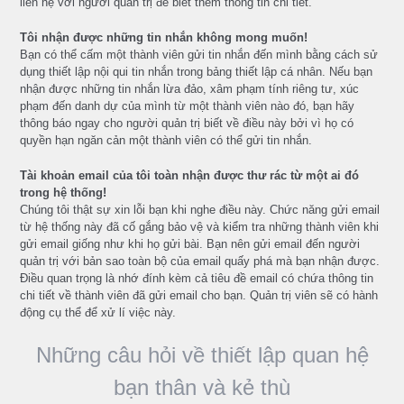
liên hệ với người quản trị để biết thêm thông tin chi tiết.
Tôi nhận được những tin nhắn không mong muốn!
Bạn có thể cấm một thành viên gửi tin nhắn đến mình bằng cách sử
dụng thiết lập nội qui tin nhắn trong bảng thiết lập cá nhân. Nếu bạn
nhận được những tin nhắn lừa đảo, xâm phạm tính riêng tư, xúc
phạm đến danh dự của mình từ một thành viên nào đó, bạn hãy
thông báo ngay cho người quản trị biết về điều này bởi vì họ có
quyền hạn ngăn cản một thành viên có thể gửi tin nhắn.
Tài khoản email của tôi toàn nhận được thư rác từ một ai đó
trong hệ thống!
Chúng tôi thật sự xin lỗi bạn khi nghe điều này. Chức năng gửi email
từ hệ thống này đã cố gắng bảo vệ và kiểm tra những thành viên khi
gửi email giống như khi họ gửi bài. Bạn nên gửi email đến người
quản trị với bản sao toàn bộ của email quấy phá mà bạn nhận được.
Điều quan trọng là nhớ đính kèm cả tiêu đề email có chứa thông tin
chi tiết về thành viên đã gửi email cho bạn. Quản trị viên sẽ có hành
động cụ thể để xử lí việc này.
Những câu hỏi về thiết lập quan hệ
bạn thân và kẻ thù