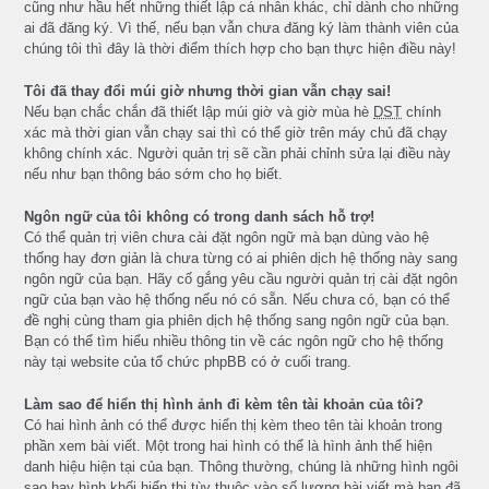
cũng như hầu hết những thiết lập cá nhân khác, chỉ dành cho những
ai đã đăng ký. Vì thế, nếu bạn vẫn chưa đăng ký làm thành viên của
chúng tôi thì đây là thời điểm thích hợp cho bạn thực hiện điều này!
Tôi đã thay đổi múi giờ nhưng thời gian vẫn chạy sai!
Nếu bạn chắc chắn đã thiết lập múi giờ và giờ mùa hè
DST
chính
xác mà thời gian vẫn chạy sai thì có thể giờ trên máy chủ đã chạy
không chính xác. Người quản trị sẽ cần phải chỉnh sửa lại điều này
nếu như bạn thông báo sớm cho họ biết.
Ngôn ngữ của tôi không có trong danh sách hỗ trợ!
Có thể quản trị viên chưa cài đặt ngôn ngữ mà bạn dùng vào hệ
thống hay đơn giản là chưa từng có ai phiên dịch hệ thống này sang
ngôn ngữ của bạn. Hãy cố gắng yêu cầu người quản trị cài đặt ngôn
ngữ của bạn vào hệ thống nếu nó có sẵn. Nếu chưa có, bạn có thể
đề nghị cùng tham gia phiên dịch hệ thống sang ngôn ngữ của bạn.
Bạn có thể tìm hiểu nhiều thông tin về các ngôn ngữ cho hệ thống
này tại website của tổ chức phpBB có ở cuối trang.
Làm sao để hiển thị hình ảnh đi kèm tên tài khoản của tôi?
Có hai hình ảnh có thể được hiển thị kèm theo tên tài khoản trong
phần xem bài viết. Một trong hai hình có thể là hình ảnh thể hiện
danh hiệu hiện tại của bạn. Thông thường, chúng là những hình ngôi
sao hay hình khối hiển thị tùy thuộc vào số lượng bài viết mà bạn đã