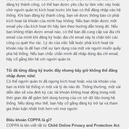
đăng ký thành công, có thể bạn được yêu cầu tự làm việc này hoặc
chờ người quản trị kích hoạt trước khi bạn có thể đăng nhập vào hệ
thống. Khi bạn đăng ký thành công, bạn sẽ được thông báo có phải
kích hoạt tài khoản của mình hay không. Nếu bạn nhận được một
email yêu cầu kích hoạt thì hãy làm theo hướng dẫn trong đó. Nếu
bạn không nhận được email nào, có thể bạn đã cung cấp sai địa chỉ
email của mình khi đăng ký hoặc địa chỉ email này bị chặn bởi các
công cụ quét thư rác. Lý do của việc bắt buộc phải kích hoạt tài
khoản này là để hạn chế sự lạm dụng của một vài người muốn quấy
phá hệ thống. Nếu bạn chắc chắn mình đã nhập đúng địa chỉ email,
hãy cố gắng liên hệ với người quản trị.
Tôi đã từng đăng ký trước đây nhưng bây giờ không thể đăng
nhập được nữa!
Có thể người quản trị đã ngưng kích hoạt hoặc xóa tài khoản của
bạn ra khỏi hệ thống vì một vài lý do nào đó. Thông thường, một vài
diễn đàn sẽ xóa định kỳ các tài khoản không hoạt động trong một
thời gian dài để giảm bớt dung lượng của cơ sở dữ liệu trong hệ
thống. Nếu đúng như thế, bạn hãy cố gắng đăng ký trở lại và tham
gia thảo luận nhiệt tình hơn với mọi người.
Điều khoản COPPA là gì?
COPPA là tên viết tắt từ
Child Online Privacy and Protection Act
.