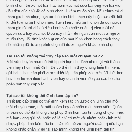
bình chọn, trước hết bạn hãy bấm vào nút sửa bài ứng với bài viết
đầu tiên của chủ đề có bình chọn đi kèm muốn sửa. Nếu chưa có ai
tham gia bình chọn, bạn có thể xóa bình chọn này hoặc sửa đổi bất
kì đối tượng bình chọn nào. Tuy nhiên, nếu bình chọn đã có người
tham gia rồi thì chỉ có điều hành viên hoặc quản trị viên mới có
quyền sửa hay xóa nó. Điều này nhằm để ngăn cản một vài người
muốn thay đổi tính khách quan của một bình chọn bằng cách thay
đổi những đối tượng bình chọn đã được người khác bình chọn.
Tại sao tôi không thể truy cập vào một chuyên mục?
Một vài chuyên mục có thể bị giới hạn chỉ dành cho một vài thành
viên hay nhóm nhất định. Để có thể nhìn thấy chúng hiển thị, xem,
gửi bài… bạn cần phải được thiết lập cấp phép đặc biệt. Vì thế, bạn
hãy liên hệ với điều hành viên hay quản trị viên để yêu cầu họ cho
phép bạn truy cập vào.
Tại sao tôi không thể đính kèm tập tin?
Thiết lập cấp phép có thể đính kèm tập tin được chỉ định cho mỗi
một chuyên mục, mỗi một nhóm hay cá nhân mỗi thành viên. Quản
trị viên có thể đã không cho phép đính kèm tập tin trong chuyên mục
mà bạn đang gửi bài hoặc có lẽ chỉ có một vài nhóm nhất định mới
được phép đính kèm tập tin. Hãy liên hệ với người quản trị nếu bạn
không chắc chắn lý do tại sao mình không thể đính kèm tập tin.