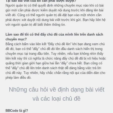
Tại sao bài viết của tôi cần phải được duyệt?
Người quản trị có thể quyết định những chuyên mục nào khi có bài
gửi mới cần phải được kiểm duyệt nội dung trước khi đăng lên bài
viết đó. Cũng có thể người quản trị đã đặt bạn vào một nhóm cần
phải được xét duyệt nội dung bài viết trước khi gửi. Bạn hãy liên hệ
với người quản trị để biết thêm thông tin.
Làm sao để tôi có thể đẩy chủ đề của mình lên trên danh sách
chuyên mục?
Bằng cách bấm vào liên kết “Đẩy chủ đề lên” khi bạn đang xem chủ
đề đó, bạn có thể “đẩy” chủ đề đó lên đầu danh sách hiển thị trong
chuyên mục tại trang đầu tiên. Tuy nhiên, nếu bạn không nhìn thấy
liên kết này thì có nghĩa là chức năng đẩy chủ đề đã bị vô hiệu hoặc
quãng thời gian giới hạn giữa hai lần “đẩy” chưa hết. Bạn cũng có
thể “đẩy” chủ đề lên trên danh sách thật dễ dàng bằng việc trả lời
chủ đề này. Tuy nhiên, hãy chắc chắn rằng nội qui của diễn đàn cho
phép làm điều đó.
Những câu hỏi về định dạng bài viết
và các loại chủ đề
BBCode là gì?