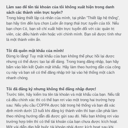
Làm sao để tên tài khoản của tôi không xuất hiện trong danh
sách các thành viên trực tuyến?
Trong bảng thiết lập cá nhân của mình, tại phần “Thiết lập hệ thống”,
bạn hãy tìm đến lựa chọn
Luôn ẩn trạng thái trực tuyến của tôi
. Nếu
bạn chọn
Có
, bạn sẽ chỉ xuất hiện trực tuyến đối với các quản trị
viên, các điều hành viên hoặc với chính mình. Bạn sẽ được tính như
là một thành viên ẩn.
Tôi đã quên mật khẩu của mình!
Đừng lo lắng! Tuy mật khẩu của bạn không thể phục hồi lại được
nhưng có thể được tạo lại dễ dàng. Trong trang đăng nhập, bạn hãy
bấm vào liên kết
Quên mật khẩu
. Hãy làm theo hướng dẫn của công
cụ này và bạn sẽ có thể đăng nhập trở lại vào hệ thống một cách
nhanh chóng.
Tôi đã đăng ký nhưng không thể đăng nhập được!
Trước tiên, hãy kiểm tra tên tài khoản và mật khẩu của bạn. Nếu tất
cả đều chính xác thì có thể bạn rơi vào một trong hai trường hợp
sau: Nếu yêu cầu COPPA được bật trong hệ thống và bạn đã xác
định mình dưới 13 tuổi khi đăng ký thành viên thì bạn cần phải làm
theo những hướng dẫn đã được gửi sau đó. Nếu bạn không rơi vào
trường hợp trên thì có thể tài khoản của bạn chưa được kích hoạt.
Một vài diễn đàn bắt buộc tài khoản phải được kích hoạt sau khi