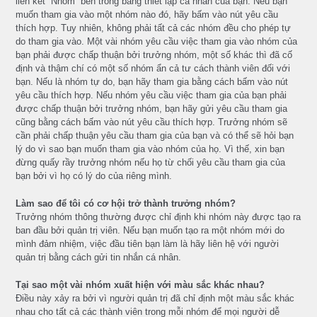
liên kết “Nhóm” bên trong bảng thiết lập cá nhân của bạn. Nếu bạn
muốn tham gia vào một nhóm nào đó, hãy bấm vào nút yêu cầu
thích hợp. Tuy nhiên, không phải tất cả các nhóm đều cho phép tự
do tham gia vào. Một vài nhóm yêu cầu việc tham gia vào nhóm của
bạn phải được chấp thuận bởi trưởng nhóm, một số khác thì đã cố
định và thậm chí có một số nhóm ẩn cả tư cách thành viên đối với
bạn. Nếu là nhóm tự do, bạn hãy tham gia bằng cách bấm vào nút
yêu cầu thích hợp. Nếu nhóm yêu cầu việc tham gia của bạn phải
được chấp thuận bởi trưởng nhóm, bạn hãy gửi yêu cầu tham gia
cũng bằng cách bấm vào nút yêu cầu thích hợp. Trưởng nhóm sẽ
cần phải chấp thuận yêu cầu tham gia của bạn và có thể sẽ hỏi bạn
lý do vì sao bạn muốn tham gia vào nhóm của họ. Vì thế, xin bạn
đừng quấy rầy trưởng nhóm nếu họ từ chối yêu cầu tham gia của
bạn bởi vì họ có lý do của riêng mình.
Làm sao để tôi có cơ hội trở thành trưởng nhóm?
Trưởng nhóm thông thường được chỉ định khi nhóm này được tạo ra
ban đầu bởi quản trị viên. Nếu bạn muốn tạo ra một nhóm mới do
mình đảm nhiệm, việc đầu tiên bạn làm là hãy liên hệ với người
quản trị bằng cách gửi tin nhắn cá nhân.
Tại sao một vài nhóm xuất hiện với màu sắc khác nhau?
Điều này xảy ra bởi vì người quản trị đã chỉ định một màu sắc khác
nhau cho tất cả các thành viên trong mỗi nhóm để mọi người dễ