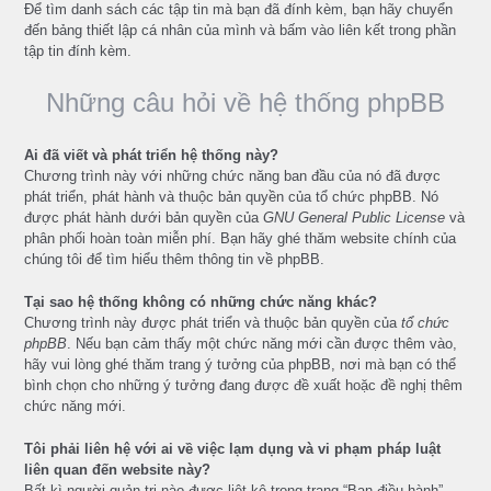
Để tìm danh sách các tập tin mà bạn đã đính kèm, bạn hãy chuyển
đến bảng thiết lập cá nhân của mình và bấm vào liên kết trong phần
tập tin đính kèm.
Những câu hỏi về hệ thống phpBB
Ai đã viết và phát triển hệ thống này?
Chương trình này với những chức năng ban đầu của nó đã được
phát triển, phát hành và thuộc bản quyền của
tổ chức phpBB
. Nó
được phát hành dưới bản quyền của
GNU General Public License
và
phân phối hoàn toàn miễn phí. Bạn hãy ghé thăm website chính của
chúng tôi để tìm hiểu thêm thông tin về phpBB.
Tại sao hệ thống không có những chức năng khác?
Chương trình này được phát triển và thuộc bản quyền của
tổ chức
phpBB
. Nếu bạn cảm thấy một chức năng mới cần được thêm vào,
hãy vui lòng ghé thăm
trang ý tưởng
của phpBB, nơi mà bạn có thể
bình chọn cho những ý tưởng đang được đề xuất hoặc đề nghị thêm
chức năng mới.
Tôi phải liên hệ với ai về việc lạm dụng và vi phạm pháp luật
liên quan đến website này?
Bất kì người quản trị nào được liệt kê trong trang “Ban điều hành”